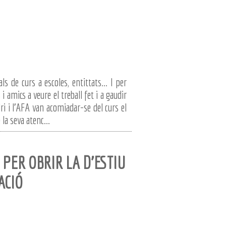
s de curs a escoles, entittats... I per
i amics a veure el treball fet i a gaudir
dri i l'AFA van acomiadar-se del curs el
la seva atenc...
 PER OBRIR LA D'ESTIU
ACIÓ