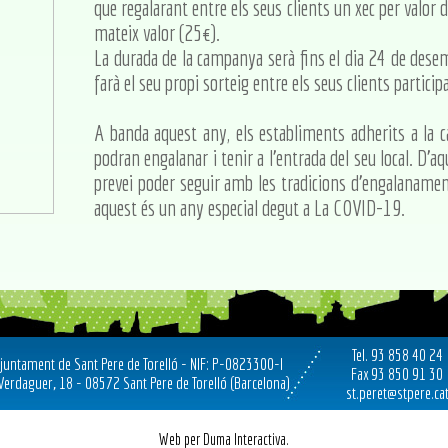
que regalarant entre els seus clients un xec per valor
mateix valor (25€).
La durada de la campanya serà fins el dia 24 de dese
farà el seu propi sorteig entre els seus clients particip
A banda aquest any, els establiments adherits a l
podran engalanar i tenir a l'entrada del seu local. D
prevei poder seguir amb les tradicions d'engalanamen
aquest és un any especial degut a La COVID-19.
Tel. 93 858 40 24
juntament de Sant Pere de Torelló - NIF: P-0823300-I
Fax 93 850 91 30
 Verdaguer, 18 - 08572 Sant Pere de Torelló (Barcelona)
st.peret@stpere.ca
Web per Duma Interactiva.