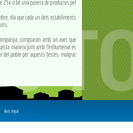
 de 25€ o bé una panera de productes pel
mbre, dia que cada un dels establiments
ants.
a campanya, comptaran amb un avet que
'aquesta manera junt amb l'enllumenat es
t del poble per aquests festes, malgrat
Avís legal
t