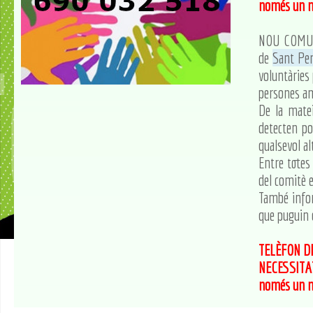
només un mi
NOU COMUNI
de
Sant Per
voluntàries 
persones am
De la matei
detecten po
qualsevol al
Entre totes 
del comitè e
També infor
que puguin 
TELÈFON D
NECESSITAT
només un mi