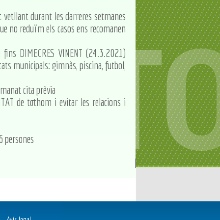
t vetllant durant les darreres setmanes
que no reduïm els casos ens recomanen
i fins DIMECRES VINENT (24.3.2021)
itats municipals: gimnàs, piscina, futbol,
manat cita prèvia
AT de tothom i evitar les relacions i
 6 persones
Avís legal