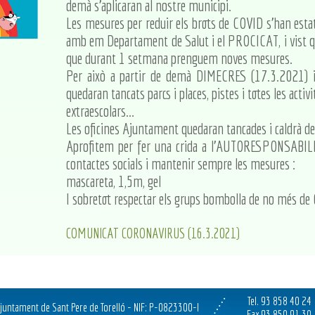
demà s’aplicaran al nostre municipi.
Les mesures per reduir els brots de COVID s’han esta
amb em Departament de Salut i el PROCICAT, i vist 
que durant 1 setmana prenguem noves mesures.
Per això a partir de demà DIMECRES (17.3.2021) 
quedaran tancats parcs i places, pistes i totes les activ
extraescolars...
Les oficines Ajuntament quedaran tancades i caldrà de
Aprofitem per fer una crida a l’AUTORESPONSABILIT
contactes socials i mantenir sempre les mesures :
mascareta, 1,5m, gel
I sobretot respectar els grups bombolla de no més de
COMUNICAT CORONAVIRUS (16.3.2021)
Tel. 93 858 40 24
juntament de Sant Pere de Torelló - NIF: P-0823300-I
Fax 93 850 91 30