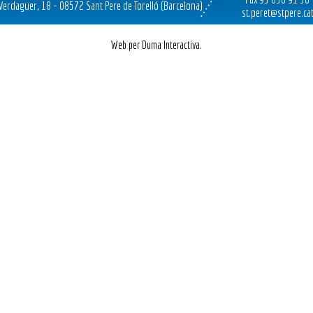
 Verdaguer, 18 - 08572 Sant Pere de Torelló (Barcelona)
st.peret@stpere.ca
Web per Duma Interactiva.