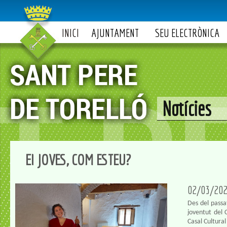
INICI
AJUNTAMENT
SEU ELECTRÒNICA
Notícies
EI JOVES, COM ESTEU?
02/03/20
Des del passa
joventut del 
Casal Cultura