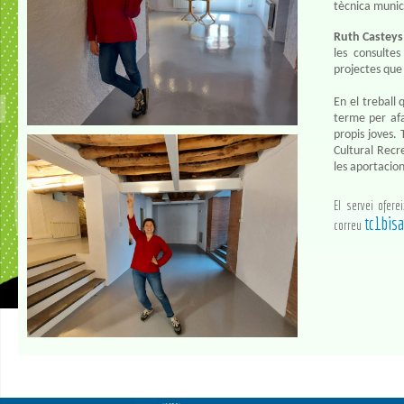
tècnica munic
Ruth
Casteys
les consultes
projectes que 
En el treball 
terme per afav
propis joves.
Cultural Recr
les aportacion
El servei ofer
tc1bis
correu