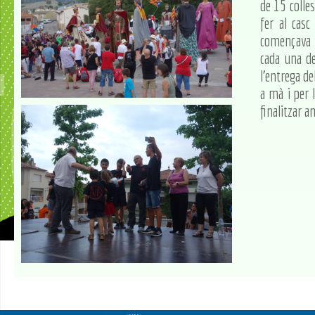
de 15 colles
fer al casc
començava l
cada una de
l'entrega de
a mà i per 
finalitzar a