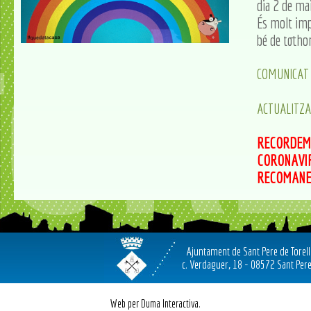
dia 2 de mai
És molt imp
bé de toth
COMUNICAT 
ACTUALITZA
RECORDE
CORONAV
RECOMAN
Ajuntament de Sant Pere de Torel
c. Verdaguer, 18 - 08572 Sant Pere
Web per Duma Interactiva.