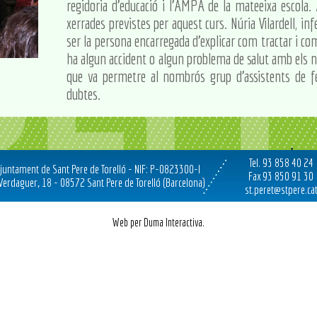
regidoria d'educació i l'AMPA de la mateeixa escola.
xerrades previstes per aquest curs. Núria Vilardell, in
ser la persona encarregada d'explicar com tractar i 
ha algun accident o algun problema de salut amb els n
que va permetre al nombrós grup d'assistents de fer
dubtes.
Tel. 93 858 40 24
juntament de Sant Pere de Torelló - NIF: P-0823300-I
Fax 93 850 91 30
 Verdaguer, 18 - 08572 Sant Pere de Torelló (Barcelona)
st.peret@stpere.ca
Web per Duma Interactiva.