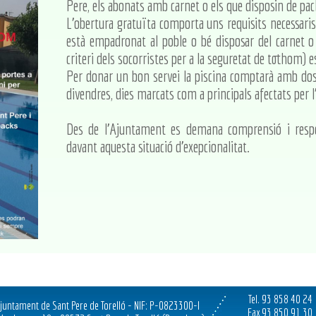
Pere, els abonats amb carnet o els que disposin de pac
L'obertura gratuïta comporta uns requisits necessaris
està empadronat al poble o bé disposar del carnet o
criteri dels socorristes per a la seguretat de tothom) 
Per donar un bon servei la piscina comptarà amb dos 
divendres, dies marcats com a principals afectats per l
Des de l'Ajuntament es demana comprensió i respec
davant aquesta situació d'exepcionalitat.
Tel. 93 858 40 24
juntament de Sant Pere de Torelló - NIF: P-0823300-I
Fax 93 850 91 30