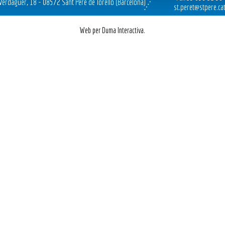
 Verdaguer, 18 - 08572 Sant Pere de Torelló (Barcelona)
st.peret@stpere.ca
Web per Duma Interactiva.