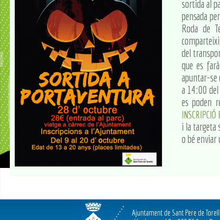
sortida al p
pensada per
Roda de Te
comparteixi
del transpor
que es far
apuntar-se é
a 14:00 del
es poden re
INSCRIPCIÓ
i la target
o bé enviar
Ajuntament de Sant Pere de Torel