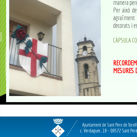
manera però
Per això d
agraïment 
decorats i e
CÀPSULA CO
RECORDEM 
MESURES D
Ajuntament de Sant Pere de Torel
c. Verdaguer, 18 - 08572 Sant Pere