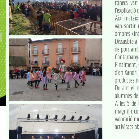
rònecs van
l'explicació
Així mateix
van sortir 
ombres xine
Dissasbte a 
de porc amb
Cantamanyan
Finalment, 
d'en Xandri,
productes d
Durant el m
alumnes de 
A les 5 de 
magnífic con
valoració mo
activitats a