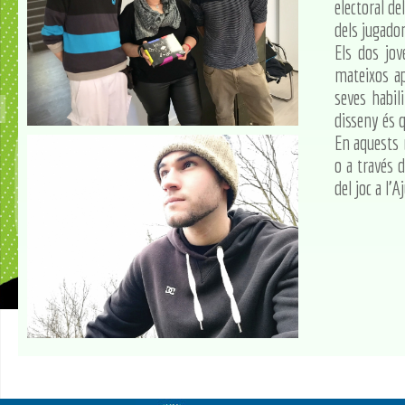
electoral de
dels jugador
Els dos jov
mateixos ap
seves habil
disseny és q
En aquests
o a través 
del joc a l'