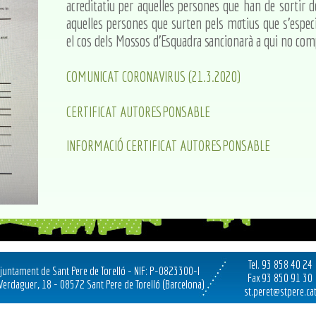
acreditatiu per aquelles persones que han de sortir 
aquelles persones que surten pels motius que s'especi
el cos dels Mossos d'Esquadra sancionarà a qui no com
COMUNICAT CORONAVIRUS (21.3.2020)
CERTIFICAT AUTORESPONSABLE
INFORMACIÓ CERTIFICAT AUTORESPONSABLE
Tel. 93 858 40 24
juntament de Sant Pere de Torelló - NIF: P-0823300-I
Fax 93 850 91 30
 Verdaguer, 18 - 08572 Sant Pere de Torelló (Barcelona)
st.peret@stpere.ca