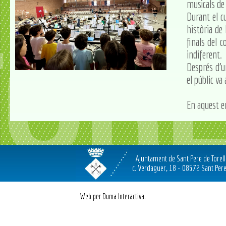
musicals de 
Durant el c
història de 
finals del 
indiferent.
Després d'u
el públic va
En aquest e
Ajuntament de Sant Pere de Torel
c. Verdaguer, 18 - 08572 Sant Pere
Web per Duma Interactiva.