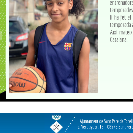
entrenadors
temporades a
li ha fet e
temporada a
Així mateix 
Catalana.
Ajuntament de Sant Pere de Torel
c. Verdaguer, 18 - 08572 Sant Pere