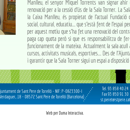
Manlleu, el senyor Miquel Torrents van signar ahir
renovació per a la cessió d'ús de la Sala Torner. La Sa
la Caixa Manlleu, és propietat de l'actual Fundació
social, cultural, educatiu... que s'està fent de l'espai
per aquest motiu que s'ha fet una renovació del contr
paga cap quota però si que es responsabilitza de f
funcionament de la mateixa. Actualment la sala acull 
cursos, activitats musicals, esportives... Des de l'Aju
i garantir que la Sala Torner sigui un espai a disposició 
Tel. 93 858 40 24
juntament de Sant Pere de Torelló - NIF: P-0823300-I
Fax 93 850 91 30
 Verdaguer, 18 - 08572 Sant Pere de Torelló (Barcelona)
st.peret@stpere.ca
Web per Duma Interactiva.