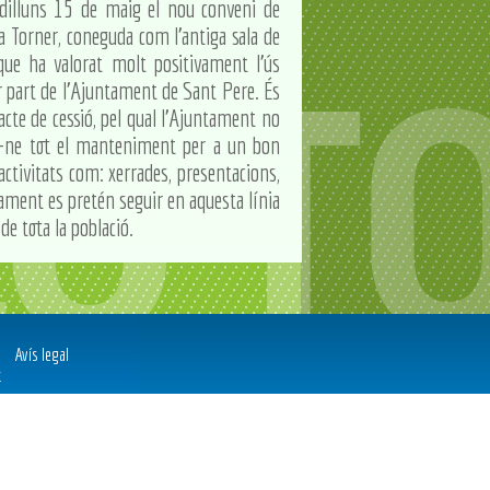
 dilluns 15 de maig el nou conveni de
la Torner, coneguda com l'antiga sala de
 que ha valorat molt positivament l'ús
 per part de l'Ajuntament de Sant Pere. És
acte de cessió, pel qual l'Ajuntament no
er-ne tot el manteniment per a un bon
activitats com: xerrades, presentacions,
ntament es pretén seguir en aquesta línia
de tota la població.
Avís legal
t