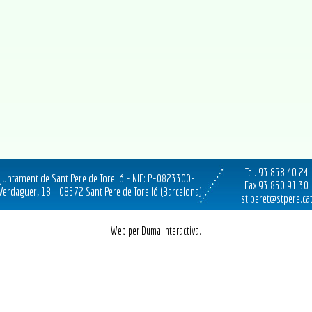
Tel. 93 858 40 24
juntament de Sant Pere de Torelló - NIF: P-0823300-I
Fax 93 850 91 30
 Verdaguer, 18 - 08572 Sant Pere de Torelló (Barcelona)
st.peret@stpere.ca
Web per Duma Interactiva.