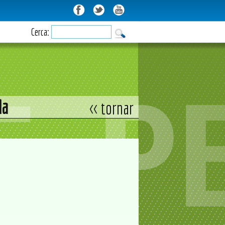
Cerca:
la
<< tornar