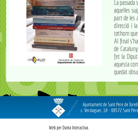
La passada s
aquelles su
part de les 
direcció i 
tothom que f
Al final s'
de Cataluny
fet la Dipu
aquesta comp
quedat obsu
Ajuntament de Sant Pere de Torel
c. Verdaguer, 18 - 08572 Sant Pere
Web per Duma Interactiva.