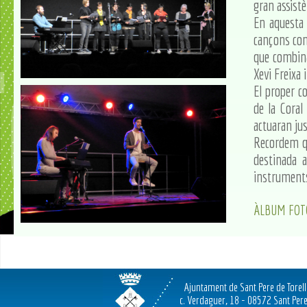
gran assistè
En aquesta 
cançons com 
que combina
Xevi Freixa 
El proper c
de la Coral
actuaran jus
Recordem qu
destinada 
instrument
ÀLBUM FOT
Ajuntament de Sant Pere de Torel
c. Verdaguer, 18 - 08572 Sant Pere