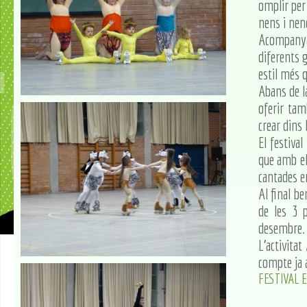
omplir per 
nens i ne
Acompanyat
diferents 
estil més 
Abans de la
oferir tam
crear dins
El festival
que amb el
cantades en
Al final be
de les 3 
desembre
L'activitat
compte ja 
FESTIVAL E