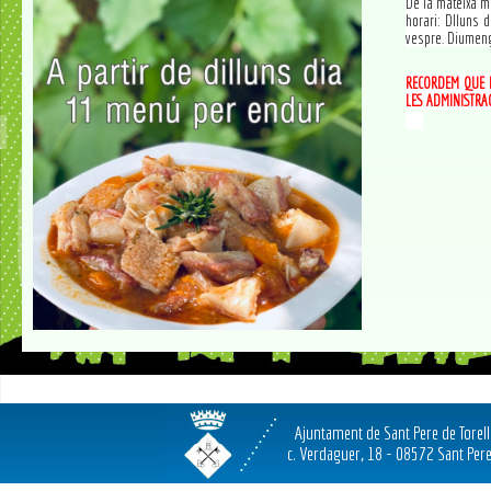
De la mateixa 
horari: Dlluns 
vespre. Diumeng
RECORDEM QUE P
LES ADMINISTRA
💜
Ajuntament de Sant Pere de Torel
c. Verdaguer, 18 - 08572 Sant Pere