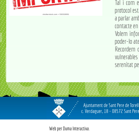
Tal i com e
protocol est
a parlar am
contacte en 
Volem infor
poder-lo ate
Recordem q
vulnerables
serenitat p
Ajuntament de Sant Pere de Torel
c. Verdaguer, 18 - 08572 Sant Pere
Web per Duma Interactiva.