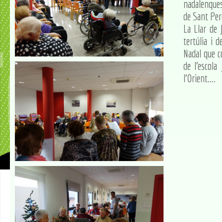
nadalenques 
de Sant Pere
La Llar de 
tertúlia i 
Nadal que c
de l'escola
l'Orient....