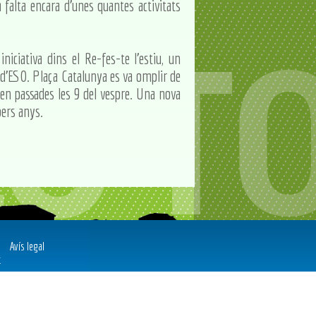
 falta encara d'unes quantes activitats
niciativa dins el Re-fes-te l'estiu, un
r d'ESO. Plaça Catalunya es va omplir de
 ben passades les 9 del vespre. Una nova
pers anys.
Avís legal
t