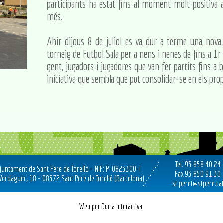
participants ha estat fins al moment molt positiva a
més.
Ahir dijous 8 de juliol es va dur a terme una nova i
torneig de Futbol Sala per a nens i nenes de fins a 1
gent, jugadors i jugadores que van fer partits fins a
iniciativa que sembla que pot consolidar-se en els pro
Tel. 93 858 40 24
juntament de Sant Pere de Torelló - NIF: P-0823300-I
Fax 93 850 91 30
 Verdaguer, 18 - 08572 Sant Pere de Torelló (Barcelona)
st.peret@stpere.ca
Web per Duma Interactiva.