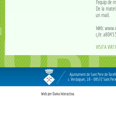
l'equip de m
De la matei
un mail.
Web: www.e
c/e: a8045
VISITA VIR
Ajuntament de Sant Pere de Torel
c. Verdaguer, 18 - 08572 Sant Pere
Web per Duma Interactiva.