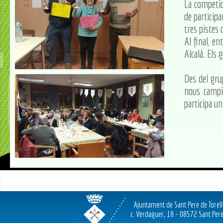
La competic
de particip
tres pistes 
Al final, en
Alcalá. Els
Des del grup
nous campi
participa u
Ajuntament de Sant Pere de Torel
c. Verdaguer, 18 - 08572 Sant Pere