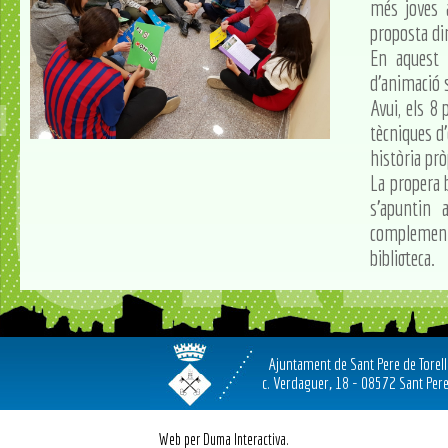
més joves a
proposta di
En aquest 
d'animació 
Avui, els 8 
tècniques d'
història prò
La propera b
s'apuntin 
complement 
biblioteca.
Ajuntament de Sant Pere de Torel
c. Verdaguer, 18 - 08572 Sant Pere
Web per Duma Interactiva.