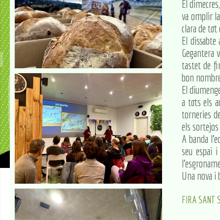
El dimecres,
va omplir la
clara de tot
El dissabte 
Gegantera v
tastet de f
bon nombre 
El diumenge,
a tots els 
torneries de
els sortejos
A banda l'e
seu espai i
l'esgroname
Una nova i 
FIRA SANT 