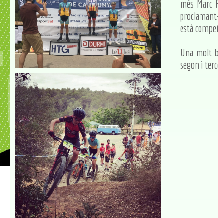
més Marc Pu
proclamant-
està competi
Una molt b
segon i terce