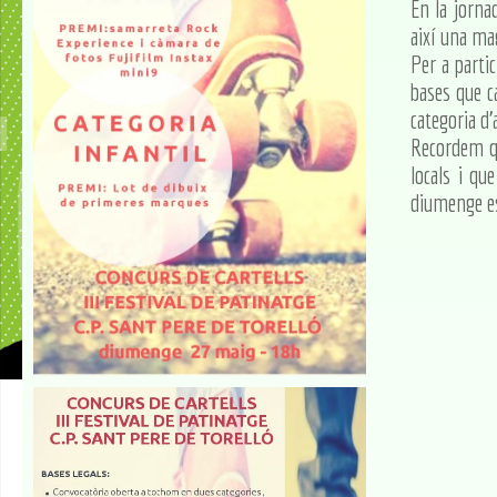
En la jornad
així una ma
Per a partic
bases que ca
categoria d'
Recordem q
locals i qu
diumenge es