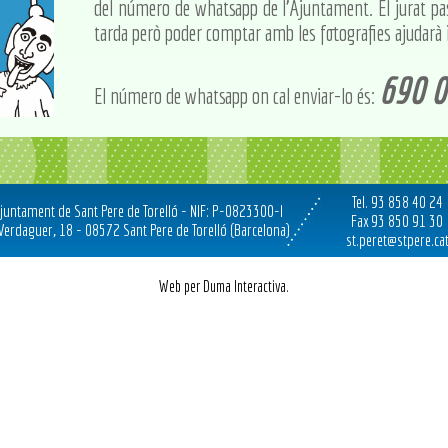
del número de whatsapp de l'Ajuntament. El jurat pass
tarda però poder comptar amb les fotografies ajudarà i 
690 0
El número de whatsapp on cal enviar-lo és:
Tel. 93 858 40 24
juntament de Sant Pere de Torelló - NIF: P-0823300-I
Fax 93 850 91 30
 Verdaguer, 18 - 08572 Sant Pere de Torelló (Barcelona)
st.peret@stpere.ca
Web per Duma Interactiva.