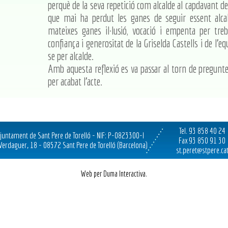
perquè de la seva repetició com alcalde al capdavant de 
que mai ha perdut les ganes de seguir essent alca
mateixes ganes il·lusió, vocació i empenta per treb
confiança i generositat de la Griselda Castells i de l'e
se per alcalde.
Amb aquesta reflexió es va passar al torn de pregunte
per acabat l'acte.
Tel. 93 858 40 24
juntament de Sant Pere de Torelló - NIF: P-0823300-I
Fax 93 850 91 30
 Verdaguer, 18 - 08572 Sant Pere de Torelló (Barcelona)
st.peret@stpere.ca
Web per Duma Interactiva.