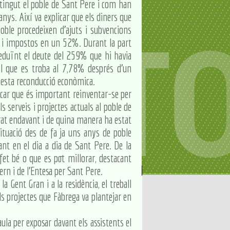
a tingut el poble de Sant Pere i com han
nys. Així va explicar que els diners que
poble procedeixen d'ajuts i subvencions
s i impostos en un 52%. Durant la part
reduïnt el deute del 259% que hi havia
al que es troba al 7,78% després d'un
questa reconducció econòmica.
plicar que és important reinventar-se per
 serveis i projectes actuals al poble de
rat endavant i de quina manera ha estat
situació des de fa ja uns anys de poble
nt en el dia a dia de Sant Pere. De la
fet bé o que es pot millorar, destacant
ern i de l'Entesa per Sant Pere.
 la Gent Gran i a la residència, el treball
ls projectes que Fàbrega va plantejar en
ula per exposar davant els assistents el