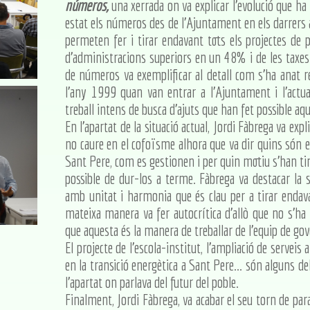
números,
una xerrada on va explicar l'evolució que h
estat els números des de l'Ajuntament en els darrers a
permeten fer i tirar endavant tots els projectes de 
d'administracions superiors en un 48% i de les taxe
de números va exemplificar al detall com s'ha anat 
l'any 1999 quan van entrar a l'Ajuntament i l'actu
treball intens de busca d'ajuts que han fet possible a
En l'apartat de la situació actual, Jordi Fàbrega va ex
no caure en el cofoïsme alhora que va dir quins són els
Sant Pere, com es gestionen i per quin motiu s'han ti
possible de dur-los a terme. Fàbrega va destacar la 
amb unitat i harmonia que és clau per a tirar endava
mateixa manera va fer autocrítica d'allò que no s'ha 
que aquesta és la manera de treballar de l'equip de gov
El projecte de l'escola-institut, l'ampliació de serveis a
en la transició energètica a Sant Pere... són alguns de
l'apartat on parlava del futur del poble.
Finalment, Jordi Fàbrega, va acabar el seu torn de para