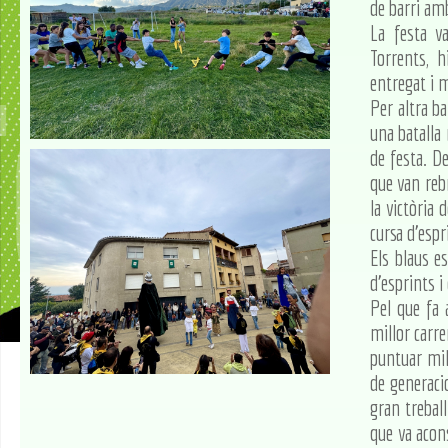
de barri am
La festa v
Torrents, 
entregat i 
Per altra b
una batalla 
de festa. De
que van rebr
la victòria 
cursa d'espr
Els blaus es
d'esprints i
Pel que fa a
millor carre
puntuar mil
de generacio
gran treball
que va acons