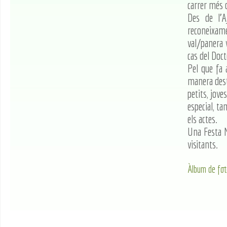
carrer més 
Des de l'A
reconeixamen
val/panera 
cas del Doct
Pel que fa 
manera desta
petits, jov
especial, ta
els actes.
Una Festa M
visitants.
Àlbum de fot