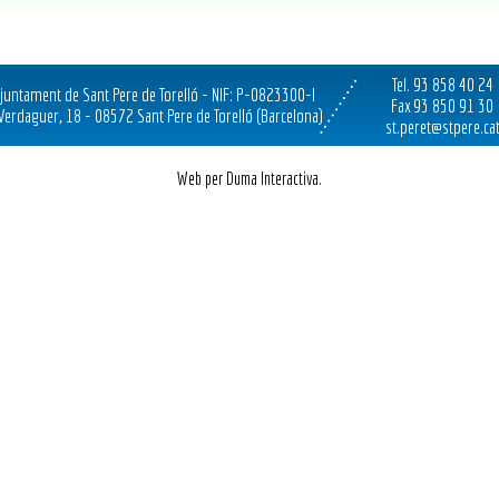
Tel. 93 858 40 24
juntament de Sant Pere de Torelló - NIF: P-0823300-I
Fax 93 850 91 30
 Verdaguer, 18 - 08572 Sant Pere de Torelló (Barcelona)
st.peret@stpere.ca
Web per Duma Interactiva.