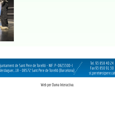
Tel. 93 858 40 24
juntament de Sant Pere de Torelló - NIF: P-0823300-I
Fax 93 850 91 30
 Verdaguer, 18 - 08572 Sant Pere de Torelló (Barcelona)
st.peret@stpere.ca
Web per Duma Interactiva.