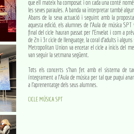
que ell mateix ha composat i on cada una conté només
les seves paraules. A banda va interpretar també algu
Abans de la seva actuació i seguint amb la proposta
aquesta edició, els alumnes de l'Aula de música SPT 
final del cicle hauran passat per l'Envelat i com a p
de 2n i 3r cicle de llenguatge, la coral d'adults i alg
Metropolitan Union va encetar el cicle a inicis del m
van seguir la setmana següent.
Tots els concerts s'han fet amb el sistema de taq
íntegrament a l'Aula de música per tal que pugui ana
a l'aprenentatge dels seus alumnes.
CICLE MÚSICA SPT