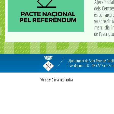
Afers Socia
dels Centres
és per això 
va adherir 
març, dia i
de l'escript
Ajuntament de Sant Pere de Torel
c. Verdaguer, 18 - 08572 Sant Pere
Web per Duma Interactiva.