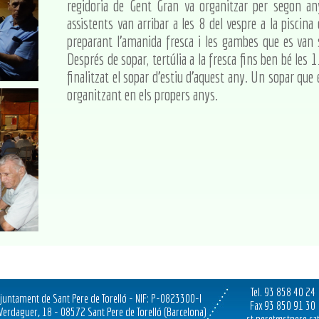
regidoria de Gent Gran va organitzar per segon an
assistents van arribar a les 8 del vespre a la piscin
preparant l'amanida fresca i les gambes que es van 
Després de sopar, tertúlia a la fresca fins ben bé les 
finalitzat el sopar d'estiu d'aquest any. Un sopar que 
organitzant en els propers anys.
Tel. 93 858 40 24
juntament de Sant Pere de Torelló - NIF: P-0823300-I
Fax 93 850 91 30
 Verdaguer, 18 - 08572 Sant Pere de Torelló (Barcelona)
st.peret@stpere.ca