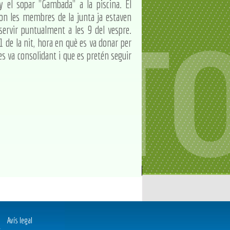
y el sopar "Gambada" a la piscina. El
a on les membres de la junta ja estaven
servir puntualment a les 9 del vespre.
11 de la nit, hora en què es va donar per
es va consolidant i que es pretén seguir
Avís legal
t