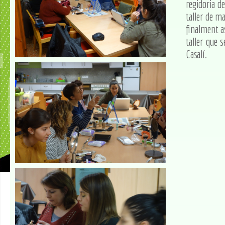
regidoria de
taller de m
finalment a
taller que 
Casalí.