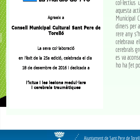
col·lectius
aquesta acti
Municipal C
diners per 
rere any s'
celebrava e
cerebrals gr
es va acons
ho ha fet po
Ajuntament de Sant Pere de Torel