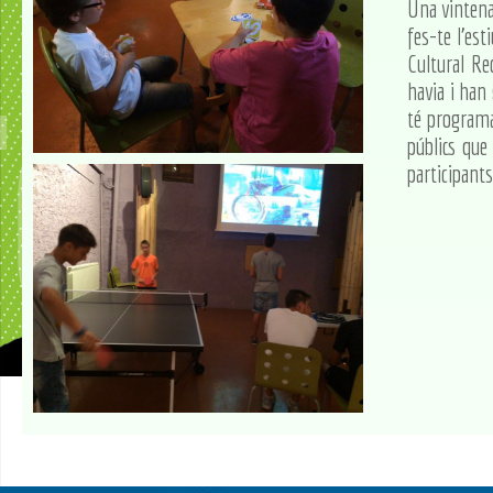
Una vintena 
fes-te l'est
Cultural Re
havia i han
té programad
públics qu
participants