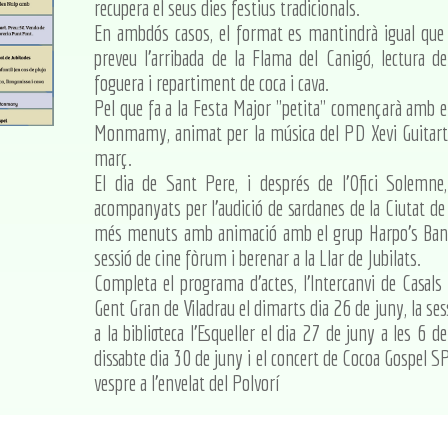
recupera el seus dies festius tradicionals.
En ambdós casos, el format es mantindrà igual que 
preveu l'arribada de la Flama del Canigó, lectura de
foguera i repartiment de coca i cava.
Pel que fa a la Festa Major "petita" començarà amb el 
Monmamy, animat per la música del PD Xevi Guitart q
març.
El dia de Sant Pere, i després de l'Ofici Solemne
acompanyats per l'audició de sardanes de la Ciutat de G
més menuts amb animació amb el grup Harpo's Band 
sessió de cine fòrum i berenar a la Llar de Jubilats.
Completa el programa d'actes, l'lntercanvi de Casals
Gent Gran de Viladrau el dimarts dia 26 de juny, la ses
a la biblioteca l'Esqueller el dia 27 de juny a les 6 d
dissabte dia 30 de juny i el concert de Cocoa Gospel SP
vespre a l'envelat del Polvorí