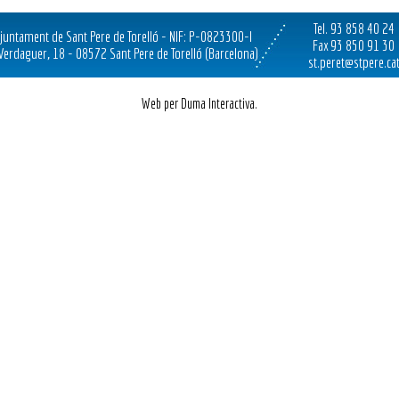
Tel. 93 858 40 24
juntament de Sant Pere de Torelló - NIF: P-0823300-I
Fax 93 850 91 30
 Verdaguer, 18 - 08572 Sant Pere de Torelló (Barcelona)
st.peret@stpere.ca
Web per Duma Interactiva.