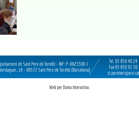
Tel. 93 858 40 24
juntament de Sant Pere de Torelló - NIF: P-0823300-I
Fax 93 850 91 30
 Verdaguer, 18 - 08572 Sant Pere de Torelló (Barcelona)
st.peret@stpere.ca
Web per Duma Interactiva.