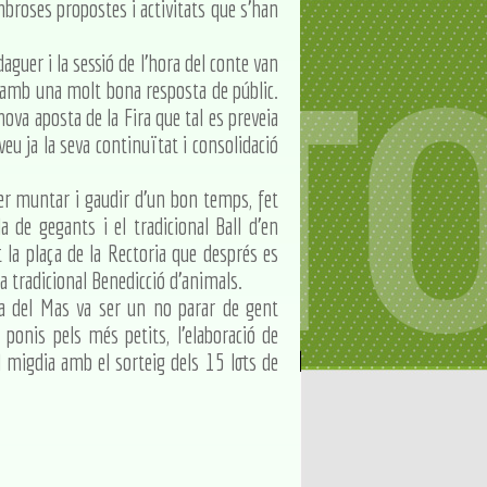
mbroses propostes i activitats que s'han
aguer i la sessió de l'hora del conte van
ra amb una molt bona resposta de públic.
nova aposta de la Fira que tal es preveia
eu ja la seva continuïtat i consolidació
r muntar i gaudir d'un bon temps, fet
a de gegants i el tradicional Ball d'en
 la plaça de la Rectoria que després es
la tradicional Benedicció d'animals.
na del Mas va ser un no parar de gent
s ponis pels més petits, l'elaboració de
el migdia amb el sorteig dels 15 lots de