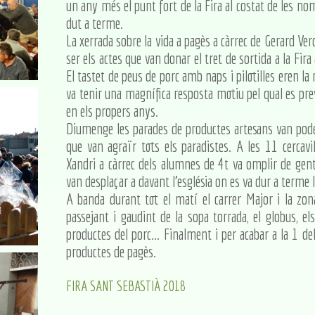
un any més el punt fort de la Fira al costat de les no
dut a terme.
La xerrada sobre la vida a pagès a càrrec de Gerard Verd
ser els actes que van donar el tret de sortida a la Fi
El tastet de peus de porc amb naps i pilotilles eren la 
va tenir una magnífica resposta motiu pel qual es prev
en els propers anys.
Diumenge les parades de productes artesans van pode
que van agraïr tots els paradistes. A les 11 cercavil
Xandri a càrrec dels alumnes de 4t va omplir de gent
van desplaçar a davant l'església on es va dur a terme 
A banda durant tot el matí el carrer Major i la zo
passejant i gaudint de la sopa torrada, el globus, el
productes del porc... Finalment i per acabar a la 1 d
productes de pagès.
FIRA SANT SEBASTIÀ 2018