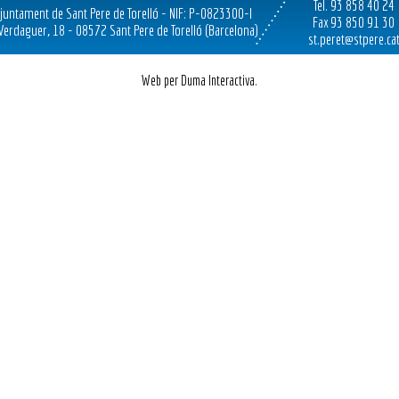
Tel. 93 858 40 24
juntament de Sant Pere de Torelló - NIF: P-0823300-I
Fax 93 850 91 30
 Verdaguer, 18 - 08572 Sant Pere de Torelló (Barcelona)
st.peret@stpere.ca
Web per Duma Interactiva.