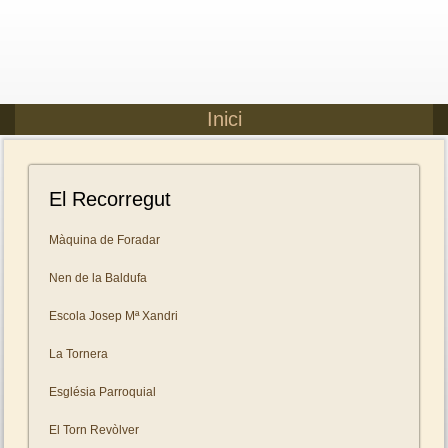
Inici
El Recorregut
Màquina de Foradar
Nen de la Baldufa
Escola Josep Mª Xandri
La Tornera
Església Parroquial
El Torn Revòlver