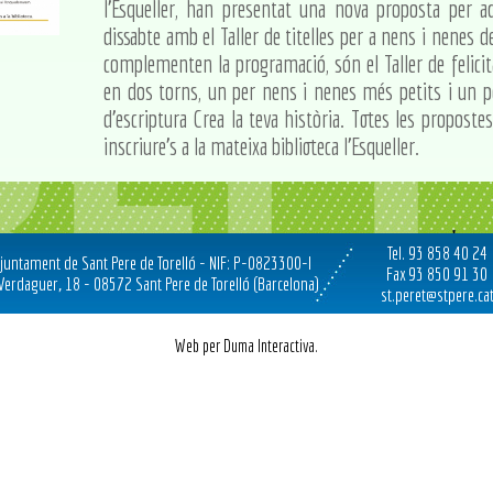
l'Esqueller, han presentat una nova proposta per aqu
dissabte amb el Taller de titelles per a nens i nenes 
complementen la programació, són el Taller de felici
en dos torns, un per nens i nenes més petits i un per
d'escriptura Crea la teva història. Totes les propostes
inscriure's a la mateixa biblioteca l'Esqueller.
Tel. 93 858 40 24
juntament de Sant Pere de Torelló - NIF: P-0823300-I
Fax 93 850 91 30
 Verdaguer, 18 - 08572 Sant Pere de Torelló (Barcelona)
st.peret@stpere.ca
Web per Duma Interactiva.