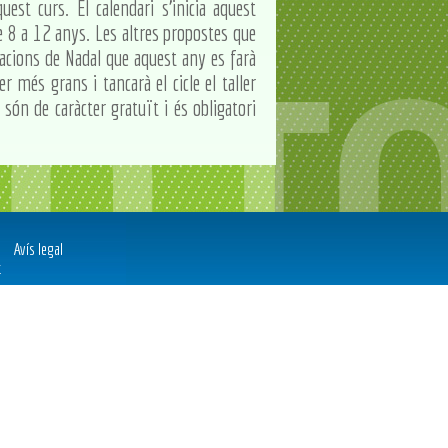
est curs. El calendari s'inicia aquest
de 8 a 12 anys. Les altres propostes que
tacions de Nadal que aquest any es farà
 més grans i tancarà el cicle el taller
 són de caràcter gratuït i és obligatori
Avís legal
t