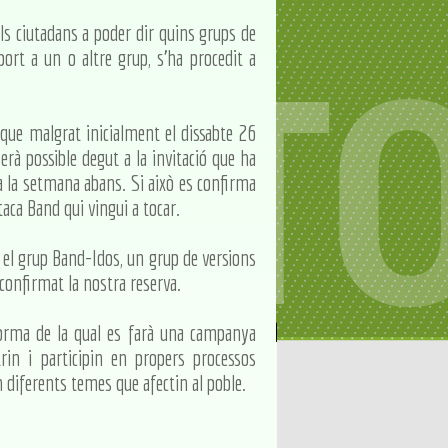
ls ciutadans a poder dir quins grups de
port a un o altre grup, s'ha procedit a
 que malgrat inicialment el dissabte 26
rà possible degut a la invitació que ha
va la setmana abans. Si això es confirma
taca Band qui vingui a tocar.
t el grup Band-Idos, un grup de versions
confirmat la nostra reserva.
orma de la qual es farà una campanya
trin i participin en propers processos
en diferents temes que afectin al poble.