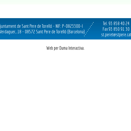
Tel. 93 858 40 24
juntament de Sant Pere de Torelló - NIF: P-0823300-I
Fax 93 850 91 30
 Verdaguer, 18 - 08572 Sant Pere de Torelló (Barcelona)
st.peret@stpere.ca
Web per Duma Interactiva.