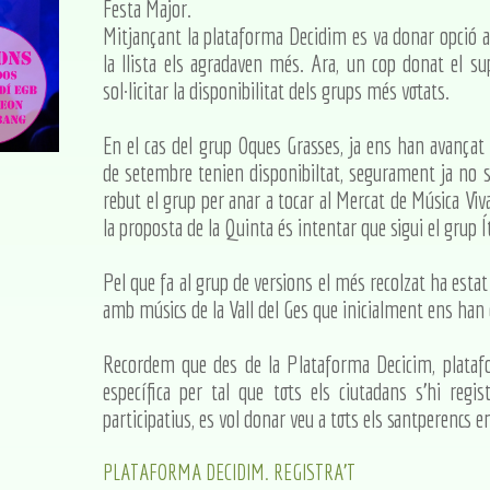
Festa Major.
Mitjançant la plataforma Decidim es va donar opció a
la llista els agradaven més. Ara, un cop donat el su
sol·licitar la disponibilitat dels grups més votats.
En el cas del grup Oques Grasses, ja ens han avançat
de setembre tenien disponibiltat, segurament ja no se
rebut el grup per anar a tocar al Mercat de Música Vi
la proposta de la Quinta és intentar que sigui el grup Í
Pel que fa al grup de versions el més recolzat ha esta
amb músics de la Vall del Ges que inicialment ens han 
Recordem que des de la Plataforma Decicim, plataf
específica per tal que tots els ciutadans s'hi regis
participatius, es vol donar veu a tots els santperencs 
PLATAFORMA DECIDIM. REGISTRA'T