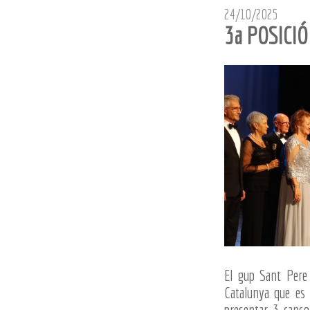
24/10/2025
3a POSICI
El gup Sant Pere 
Catalunya que es 
presentar 3 canço