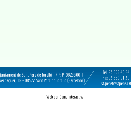
Tel. 93 858 40 24
juntament de Sant Pere de Torelló - NIF: P-0823300-I
Fax 93 850 91 30
 Verdaguer, 18 - 08572 Sant Pere de Torelló (Barcelona)
st.peret@stpere.ca
Web per Duma Interactiva.