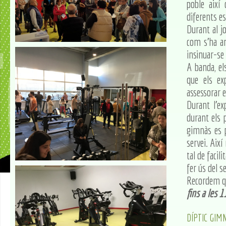
poble així
diferents es
Durant al jo
com s'ha an
insinuar-se
A banda, el
que els ex
assessorar e
Durant l'ex
durant els 
gimnàs es p
servei. Així
tal de facil
fer ús del s
Recordem qu
fins a les 1
DÍPTIC GIM